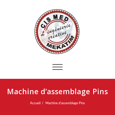
Afficher/masquer
la
navigation
Machine d’assemblage Pins
Accueil
Machine d’assemblage Pins