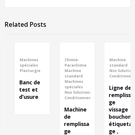
Related Posts
Machines
Chimie-
Machine
spéciales
Parachimie
standard
Plasturgie
Machine
Nos Solutions de
standard
Conditionnemen
Banc de
Machines
Ligne de
spéciales
test et
Nos Solutions de
remplissa
d’usure
Conditionnement
ge
Machine
vissage
de
bouchon ,
remplissa
étiqueta
ge
ge ,