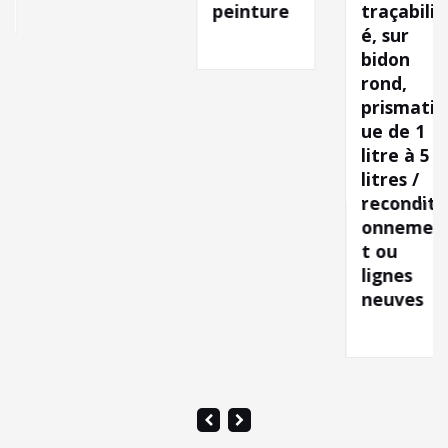
peinture
traçabilit
é, sur
bidon
rond,
prismatiq
ue de 1
litre à 5
litres /
reconditi
onnemen
t ou
lignes
neuves