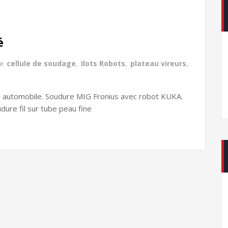
é
te
cellule de soudage
,
Ilots Robots
,
plateau vireurs
,
e automobile. Soudure MIG Fronius avec robot KUKA.
dure fil sur tube peau fine